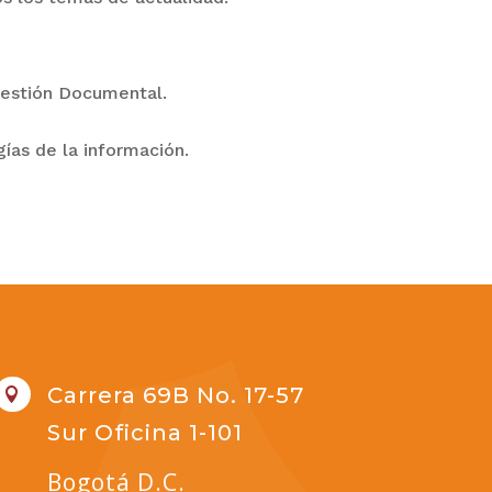
Gestión Documental.
ías de la información.
Carrera 69B No. 17-57

Sur Oficina 1-101
Bogotá D.C.